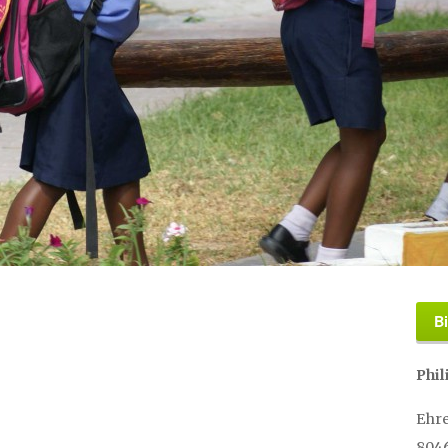
B
Phi
Ehre
804