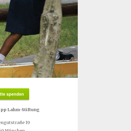
itte spenden
lipp Lahm-Stiftung
ngutstraße 19
69 München